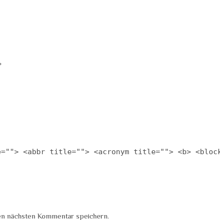
*
e=""> <abbr title=""> <acronym title=""> <b> <bloc
en nächsten Kommentar speichern.