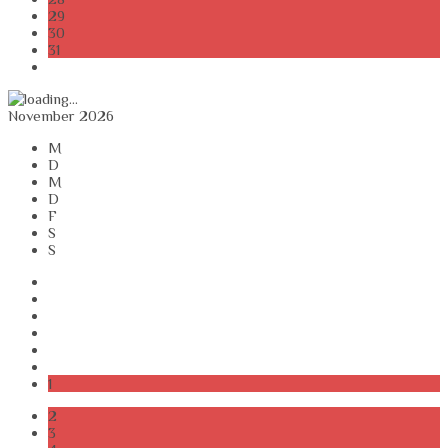
29
30
31
November 2026
M
D
M
D
F
S
S
1
2
3