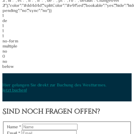
2","nl":"","et":"","fi":"","fr":"","de":"","pt":"","ro":"","default":"Changeover
2"},"color":"#dd4d4d","splitColor":"#e9f5ed","bookable":"yes","hide":"hid
pending":"no","sync":"no"}}
1
de
1
1
1
no-form
multiple
no
0
no
below
Hier gelangen Sie direkt zur Buchung des Westturmes.
Jetzt buchen!
Sind noch Fragen offen?
Name
*
Email
*