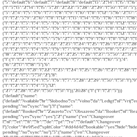
{"default":{"name":
{"default":"Available","hr":"Slobodno","cs":"Volno","da":"Ledigt","nl":"
pending":"no","sync":"no"},"1":{"name":
{"default":"Booked","hr":"Zauzeto","cs":"Obsazeno","da":"Booket","nl":
pending":"yes","sync":"yes"},"2":{"name":{"en":"Changeover
1","nl":"","et":"","fi":"","fr":"","de":"","pt":"","ro":"","default":"Changeover
1"},"color":"#e9f5ed","splitColor":"#dd4d4d","bookable":"yes","hide":"hide
pending":"no","sync":"no"},"3":{"name":{"en":"Changeover