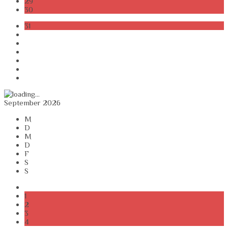
29
30
31
September 2026
M
D
M
D
F
S
S
1
2
3
4