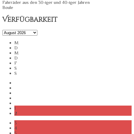
Fahrräder aus den 30-iger und 40-iger Jahren
Boule
Verfügbarkeit
M
D
M
D
F
S
S
1
2
3
4
5