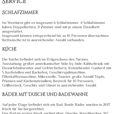
Service
Schlafzimmer
Im Westturm gibt es insgesamt 6 Schlafzimmer. 4 Schlafzimmer
haben Doppelbetten, 2 Zimmer sind mit je einem Einzelbett
ausgestattet.
Insgesamt können entsprechend bis zu 10 Personen übernachten.
Bettwäsche ist in ausreichender Anzahl vorhanden.
Küche
Die Küche befindet sich im Erdgeschoss des Turmes.
Ausstattung: großer amerikanischer Side-by-Side-Kühlschrank mit
Eiswürfelzubereiter und Gefrierfächern; freistehender Gasherd mit
5 Kochstellen und Backofen; Geschirrspülmaschine,
Filterkaffeemaschine, Mikrowelle, Toaster, große Anzahl Töpfe,
Pfannen und Küchenutensilien; Besteck für 10 Personen,
Grillbesteck, Geschirr und Gläser in ausreichender Anzahl.
Bäder mit Dusche und Badewanne
Auf jeder Etage befindet sich ein Bad. Beide Bäder wurden in 2017
frisch für Sie hergerichtet.
Das Bad im ersten Stock verfügt über: Dusche, Waschbecken, WC,