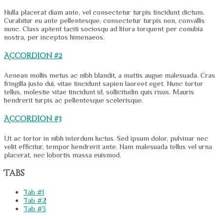
Nulla placerat diam ante, vel consectetur turpis tincidunt dictum.
Curabitur eu ante pellentesque, consectetur turpis non, convallis
nunc. Class aptent taciti sociosqu ad litora torquent per conubia
nostra, per inceptos himenaeos.
Accordion #2
Aenean mollis metus ac nibh blandit, a mattis augue malesuada. Cras
fringilla justo dui, vitae tincidunt sapien laoreet eget. Nunc tortor
tellus, molestie vitae tincidunt id, sollicitudin quis risus. Mauris
hendrerit turpis ac pellentesque scelerisque.
Accordion #3
Ut ac tortor in nibh interdum luctus. Sed ipsum dolor, pulvinar nec
velit efficitur, tempor hendrerit ante. Nam malesuada tellus vel urna
placerat, nec lobortis massa euismod.
Tabs
Tab #1
Tab #2
Tab #3