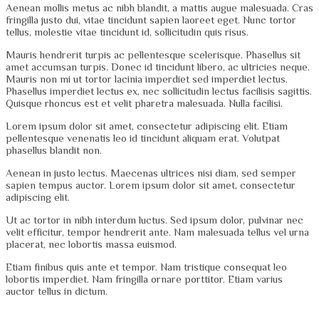
Aenean mollis metus ac nibh blandit, a mattis augue malesuada. Cras
fringilla justo dui, vitae tincidunt sapien laoreet eget. Nunc tortor
tellus, molestie vitae tincidunt id, sollicitudin quis risus.
Mauris hendrerit turpis ac pellentesque scelerisque. Phasellus sit
amet accumsan turpis. Donec id tincidunt libero, ac ultricies neque.
Mauris non mi ut tortor lacinia imperdiet sed imperdiet lectus.
Phasellus imperdiet lectus ex, nec sollicitudin lectus facilisis sagittis.
Quisque rhoncus est et velit pharetra malesuada. Nulla facilisi.
Lorem ipsum dolor sit amet, consectetur adipiscing elit. Etiam
pellentesque venenatis leo id tincidunt aliquam erat. Volutpat
phasellus blandit non.
Aenean in justo lectus. Maecenas ultrices nisi diam, sed semper
sapien tempus auctor. Lorem ipsum dolor sit amet, consectetur
adipiscing elit.
Ut ac tortor in nibh interdum luctus. Sed ipsum dolor, pulvinar nec
velit efficitur, tempor hendrerit ante. Nam malesuada tellus vel urna
placerat, nec lobortis massa euismod.
Etiam finibus quis ante et tempor. Nam tristique consequat leo
lobortis imperdiet. Nam fringilla ornare porttitor. Etiam varius
auctor tellus in dictum.